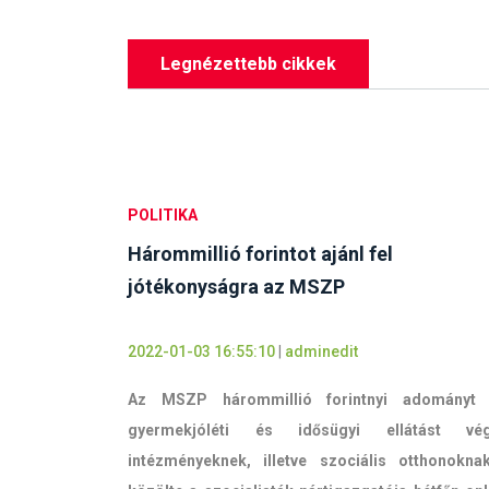
Legnézettebb cikkek
POLITIKA
Hárommillió forintot ajánl fel
jótékonyságra az MSZP
2022-01-03 16:55:10
|
adminedit
Az MSZP hárommillió forintnyi adományt
gyermekjóléti és idősügyi ellátást vé
intézményeknek, illetve szociális otthonokna