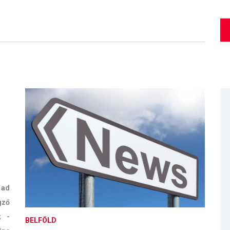
 ad
gző
k -
BELFÖLD