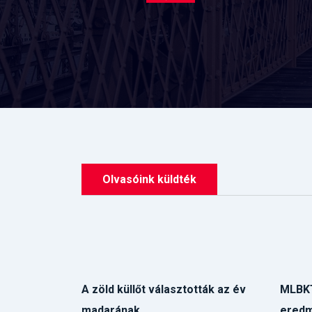
Olvasóink küldték
A zöld küllőt választották az év
MLBKT
madarának
eredm