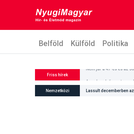
Belföld
Külföld
Politika
Friss hírek
Angol nyelvű mestersza
Nemzetközi
Lassult decemberben az 
üteme