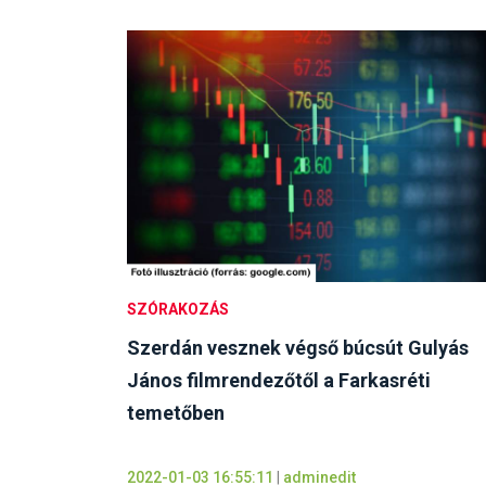
SZÓRAKOZÁS
Szerdán vesznek végső búcsút Gulyás
János filmrendezőtől a Farkasréti
temetőben
2022-01-03 16:55:11
|
adminedit