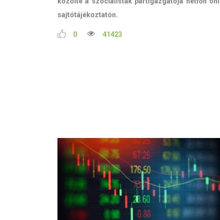
közölte a szocialisták pártigazgatója hétfőn onl
sajtótájékoztatón.
0
41423