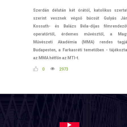
Szerdán délután két órától, katolikus szerta
szerint vesznek végső búcsút Gulyás Já
Kossuth- és Balázs Béla-díjas filmrendezőt
operatőrtől, érdemes művésztől, a Mag
Művészeti Akadémia (MMA) rendes tagjá
Budapesten, a Farkasréti temetőben - tájékozta
az MMA hétfőn az MTI-t.
0
2973