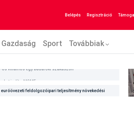
Belépés
Regisztráció
Támoga
Gazdaság
Sport
Továbbiak
kokat indít a MOME
euróövezeti feldolgozóipari teljesítmény növekedési