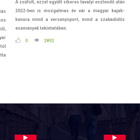
A zsúfolt, ezzel együtt sikeres tavalyi esztendő után
2022-ben is mozgalmas év vár a magyar kajak-
tás
kenura mind a versenysport, mind a szabadidős
nos
események tekintetében.
ől,
yar
0
2892
tól
tta