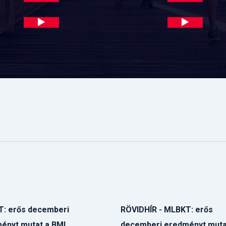
: erős decemberi
RÖVIDHÍR - MLBKT: erős
ényt mutat a BMI
decemberi eredményt muta