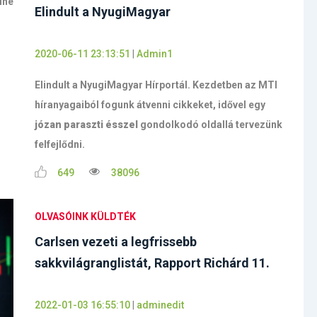
ine
Elindult a NyugiMagyar
2020-06-11 23:13:51
|
Admin1
Elindult a NyugiMagyar Hírportál. Kezdetben az MTI
híranyagaiból fogunk átvenni cikkeket, idővel egy
józan paraszti ésszel
gondolkodó oldallá tervezünk
felfejlődni.
649
38096
OLVASÓINK KÜLDTÉK
Carlsen vezeti a legfrissebb
sakkvilágranglistát, Rapport Richárd 11.
2022-01-03 16:55:10
|
adminedit