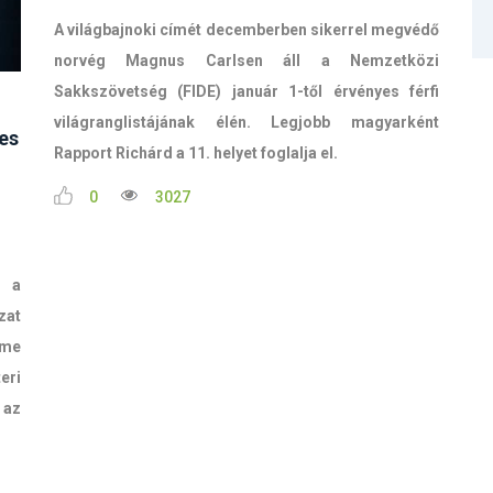
A világbajnoki címét decemberben sikerrel megvédő
norvég Magnus Carlsen áll a Nemzetközi
Sakkszövetség (FIDE) január 1-től érvényes férfi
világranglistájának élén. Legjobb magyarként
es
Rapport Richárd a 11. helyet foglalja el.
0
3027
s a
zat
eme
eri
az