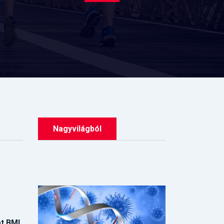
Nagyvilágból
t BMI