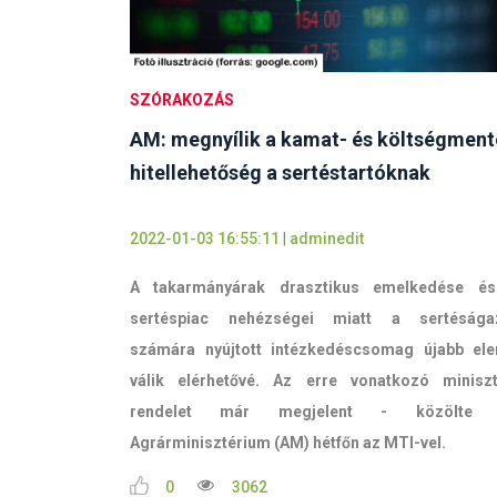
SZÓRAKOZÁS
AM: megnyílik a kamat- és költségment
hitellehetőség a sertéstartóknak
2022-01-03 16:55:11
|
adminedit
A takarmányárak drasztikus emelkedése é
sertéspiac nehézségei miatt a sertésága
számára nyújtott intézkedéscsomag újabb el
válik elérhetővé. Az erre vonatkozó miniszt
rendelet már megjelent - közölte 
Agrárminisztérium (AM) hétfőn az MTI-vel.
0
3062