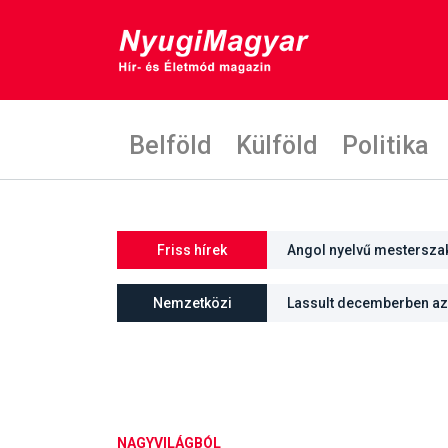
Belföld
Külföld
Politika
Friss hírek
Angol nyelvű mestersza
Nemzetközi
Lassult decemberben az 
üteme
NAGYVILÁGBÓL