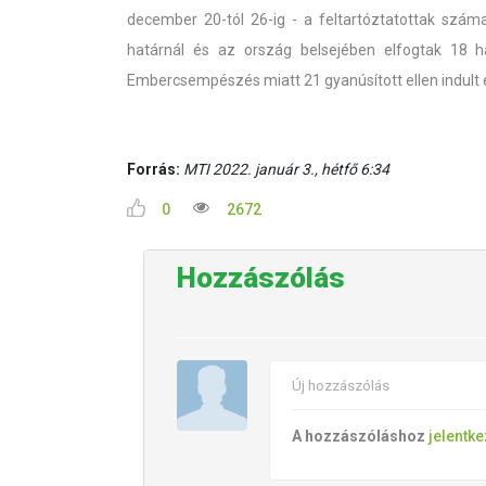
december 20-tól 26-ig - a feltartóztatottak szám
határnál és az ország belsejében elfogtak 18 hat
Embercsempészés miatt 21 gyanúsított ellen indult el
Forrás:
MTI 2022. január 3., hétfő 6:34
0
2672
Hozzászólás
Új hozzászólás
A hozzászóláshoz
jelentk