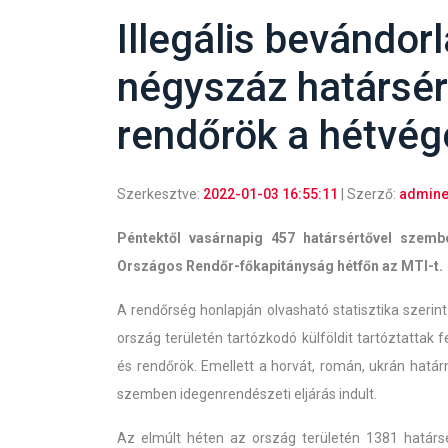
Illegális bevándor
négyszáz határsért
rendőrök a hétvég
Szerkesztve:
2022-01-03 16:55:11
| Szerző:
admine
Péntektől vasárnapig 457 határsértővel szemb
Országos Rendőr-főkapitányság hétfőn az MTI-t.
A rendőrség honlapján olvasható statisztika szeri
ország területén tartózkodó külföldit tartóztattak f
és rendőrök. Emellett a horvát, román, ukrán határn
szemben idegenrendészeti eljárás indult.
Az elmúlt héten az ország területén 1381 határsé