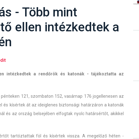
lás - Több mint
ő ellen intézkedtek a
én
dit
en intézkedtek a rendőrök és katonák - tájékoztatta az
nt pénteken 121, szombaton 152, vasárnap 176 jogellenesen az
el és kísértek át az ideiglenes biztonsági határzáron a katonák
ál és az ország belsejében elfogtak nyolc határsértőt, akikkel
rtőt tartóztattak föl és kísértek vissza. A megelőző héten -