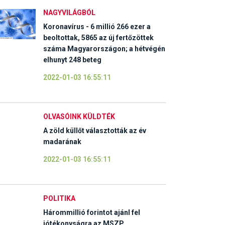
NAGYVILÁGBÓL
Koronavírus - 6 millió 266 ezer a
beoltottak, 5865 az új fertőzöttek
száma Magyarországon; a hétvégén
elhunyt 248 beteg
2022-01-03 16:55:11
OLVASÓINK KÜLDTÉK
A zöld küllőt választották az év
madarának
2022-01-03 16:55:11
POLITIKA
Hárommillió forintot ajánl fel
jótékonyságra az MSZP