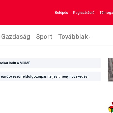
Belépés
Regisztráció
Támoga
Gazdaság
Sport
Továbbiak
kokat indít a MOME
euróövezeti feldolgozóipari teljesítmény növekedési