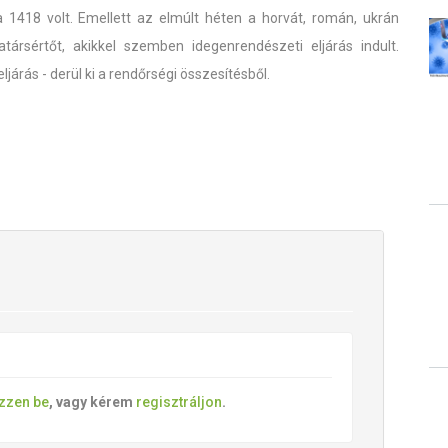
a 1418 volt. Emellett az elmúlt héten a horvát, román, ukrán
ársértőt, akikkel szemben idegenrendészeti eljárás indult.
járás - derül ki a rendőrségi összesítésből.
ezzen be
, vagy kérem
regisztráljon
.