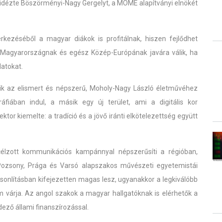
 idézte Böszörményi-Nagy Gergelyt, a MOME alapítványi elnökét
érkezéséből a magyar diákok is profitálnak, hiszen fejlődhet
 Magyarországnak és egész Közép-Európának javára válik, ha
latokat.
ik az elismert és népszerű, Moholy-Nagy László életművéhez
áfiában indul, a másik egy új terület, ami a digitális kor
tor kiemelte: a tradíció és a jövő iránti elkötelezettség együtt
élzott kommunikációs kampánnyal népszerűsíti a régióban,
, Pozsony, Prága és Varsó alapszakos művészeti egyetemistái
sonlításban kifejezetten magas lesz, ugyanakkor a legkiválóbb
m várja. Az angol szakok a magyar hallgatóknak is elérhetők a
dező állami finanszírozással.