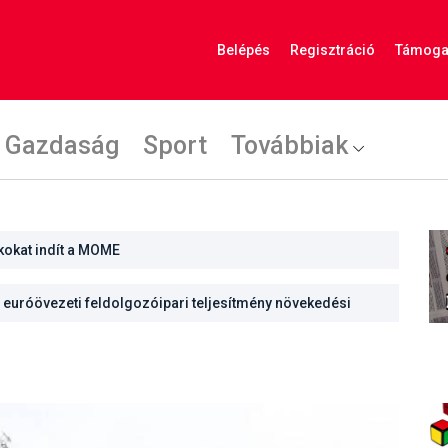
Belépés
Regisztráció
Támoga
Gazdaság
Sport
Továbbiak
kokat indít a MOME
euróövezeti feldolgozóipari teljesítmény növekedési