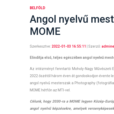
BELFÖLD
Angol nyelvű mest
MOME
Szerkesztve:
2022-01-03 16:55:11
| Szerző:
admine
Elindítja első, teljes egészében angol nyelvű m
Az intézményt fenntartó Moholy-Nagy Művészeti E
2022 őszétől három éven át gondoskodjon évente leg
angol nyelvű mesterszak a Photography (fotográfia) 
MOME hétfőn az MTI-vel.
Célunk, hogy 2030-ra a MOME legyen Közép-Európa
angol nyelvű képzésekre, amelyek versenyképesek 