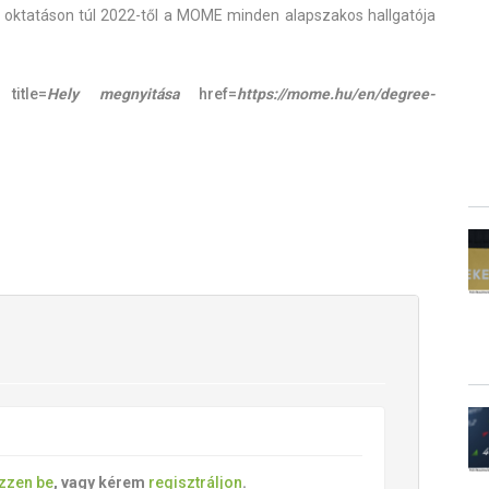
n oktatáson túl 2022-től a MOME minden alapszakos hallgatója
title=
Hely megnyitása
href=
https://mome.hu/en/degree-
ezzen be
, vagy kérem
regisztráljon
.