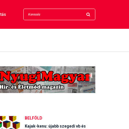
tás
BELFÖLD
Kajak-kenu: újabb szegedi vb és