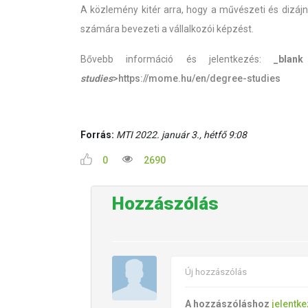
A közlemény kitér arra, hogy a művészeti és dizáj
számára bevezeti a vállalkozói képzést.
Bővebb információ és jelentkezés:
_blank
studies
>https://mome.hu/en/degree-studies
Forrás:
MTI 2022. január 3., hétfő 9:08
0
2690
Hozzászólás
Új hozzászólás
A hozzászóláshoz
jelentk