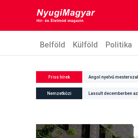
Belföld
Külföld
Politika
Friss hírek
Angol nyelvű mestersza
Nemzetközi
Lassult decemberben az 
üteme