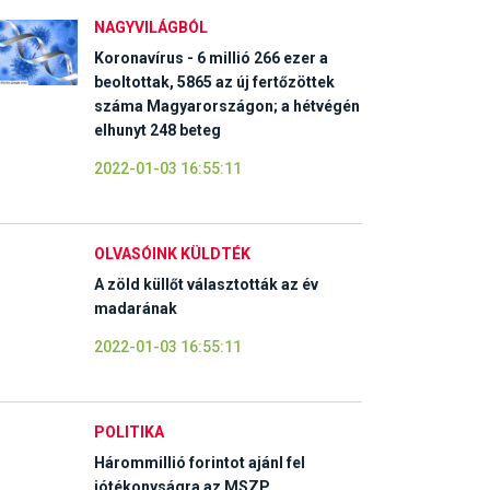
NAGYVILÁGBÓL
Koronavírus - 6 millió 266 ezer a
beoltottak, 5865 az új fertőzöttek
száma Magyarországon; a hétvégén
elhunyt 248 beteg
2022-01-03 16:55:11
OLVASÓINK KÜLDTÉK
A zöld küllőt választották az év
madarának
2022-01-03 16:55:11
POLITIKA
Hárommillió forintot ajánl fel
jótékonyságra az MSZP