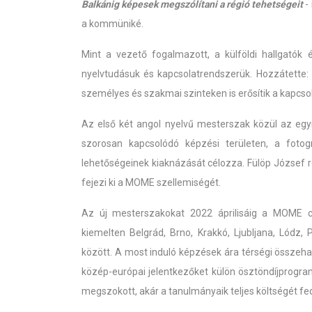
Balkánig képesek megszólítani a régió tehetségeit
-
a kommüniké.
Mint a vezető fogalmazott, a külföldi hallgatók 
nyelvtudásuk és kapcsolatrendszerük. Hozzátette:
személyes és szakmai szinteken is erősítik a kapcso
Az első két angol nyelvű mesterszak közül az egy
szorosan kapcsolódó képzési területen, a fotogr
lehetőségeinek kiaknázását célozza. Fülöp József rek
fejezi ki a MOME szellemiségét.
Az új mesterszakokat 2022 áprilisáig a MOME c
kiemelten Belgrád, Brno, Krakkó, Ljubljana, Lódz
között. A most induló képzések ára térségi összeha
közép-európai jelentkezőket külön ösztöndíjprogra
megszokott, akár a tanulmányaik teljes költségét fe