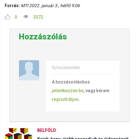
Forrás:
MTI 2022. január 3., hétfő 9:06
0
2572
Hozzászólás
Új hozzászólás
A hozzászóláshoz
jelentkezzen be
, vagy kérem
regisztráljon
.
BELFÖLD