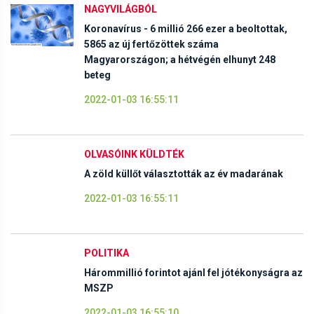
NAGYVILÁGBÓL
Koronavírus - 6 millió 266 ezer a beoltottak,
5865 az új fertőzöttek száma
Magyarországon; a hétvégén elhunyt 248
beteg
2022-01-03 16:55:11
OLVASÓINK KÜLDTÉK
A zöld küllőt választották az év madarának
2022-01-03 16:55:11
POLITIKA
Hárommillió forintot ajánl fel jótékonyságra az
MSZP
2022-01-03 16:55:10