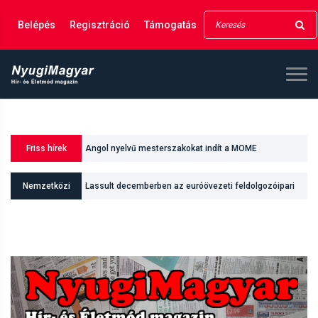
Belépés
Regisztráció
Támogatás
Friss hírek
Angol nyelvű mesterszakokat indít a MOME
Nemzetközi
Lassult decemberben az euróövezeti feldolgozóipari
teljesítmény növekedési üteme