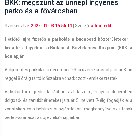
BKK: megszűnt az ünnepi ingyenes
parkolás a fővárosban
Szerkesztve:
2022-01-03 16:55:11
| Szerző:
adminedit
Hétfőtől újra fizetős a parkolás a budapesti közterületeken -
hívta fel a figyelmet a Budapesti Közlekedési Központ (BKK) a
honlapján.
A díjmentes parkolás a december 23-ai üzemzárástól január 3-án
reggel 8 óráig tartó időszakra vonatkozott - emlékeztettek.
A Mávinform pedig korábban azt közölte, hogy a decemberi
dolgozó- és tanulóbérleteket január 5. helyett 7-éig fogadják el a
vonatokon és a helyközi buszjáratokon, megkönnyítve az utasok
bérletvásárlását az új év első napjaiban.