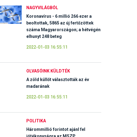
NAGYVILÁGBÓL
Koronavírus - 6 millió 266 ezer a
beoltottak, 5865 az új fertőzöttek
száma Magyarországon; a hétvégén
elhunyt 248 beteg
2022-01-03 16:55:11
OLVASÓINK KÜLDTÉK
A zöld küllőt választották az év
madarának
2022-01-03 16:55:11
POLITIKA
Hárommillió forintot ajánl fel
jótékonyságra az MSZP