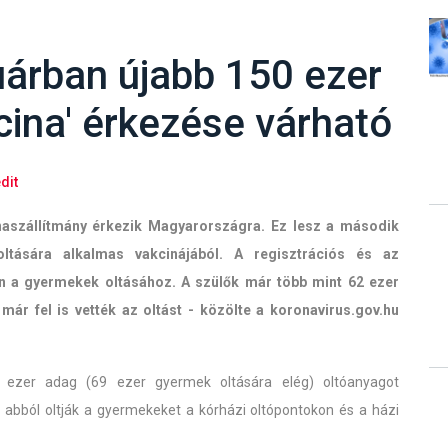
uárban újabb 150 ezer
ina' érkezése várható
dit
naszállítmány érkezik Magyarországra. Ez lesz a második
ltására alkalmas vakcinájából. A regisztrációs és az
an a gyermekek oltásához. A szülők már több mint 62 ezer
már fel is vették az oltást - közölte a koronavirus.gov.hu
8 ezer adag (69 ezer gyermek oltására elég) oltóanyagot
s abból oltják a gyermekeket a kórházi oltópontokon és a házi