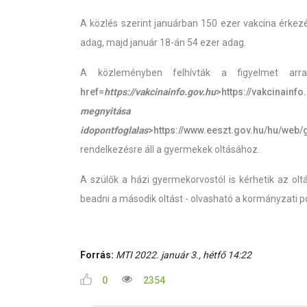
A közlés szerint januárban 150 ezer vakcina érkez
adag, majd január 18-án 54 ezer adag.
A közleményben felhívták a figyelmet arra
href=
https://vakcinainfo.gov.hu
>https://vakcinainfo
megnyitása
hre
idopontfoglalas
>https://www.eeszt.gov.hu/hu/web/
rendelkezésre áll a gyermekek oltásához.
A szülők a házi gyermekorvostól is kérhetik az ol
beadni a második oltást - olvasható a kormányzati p
Forrás:
MTI 2022. január 3., hétfő 14:22
0
2354