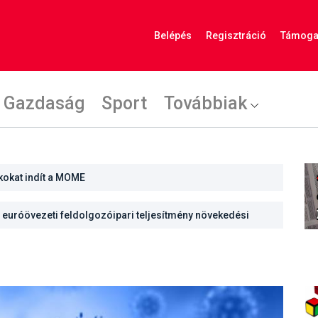
Belépés
Regisztráció
Támoga
Gazdaság
Sport
Továbbiak
kokat indít a MOME
euróövezeti feldolgozóipari teljesítmény növekedési