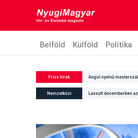
Belföld
Külföld
Politika
Friss hírek
Angol nyelvű mestersza
Nemzetközi
Lassult decemberben az 
üteme