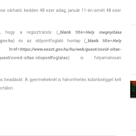
ése várható: kedden 48 ezer adag, január 11-én ismét 48 ezer
, hogy a regisztrációs (
_blank
title=
Hely megnyitása
.gov.hu
) és az időpontfoglaló honlap (
_blank
title=
Hely
f=
https://www.eeszt.gov.hu/hu/web/guest/covid-oltas-
guest/covid-oltas-idopontfoglalas
) is folyamatosan
tás beadását. A gyermekeknél is háromhetes különbséggel kell
ortálon.