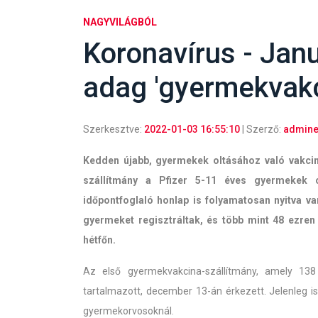
NAGYVILÁGBÓL
Koronavírus - Jan
adag 'gyermekvakc
Szerkesztve:
2022-01-03 16:55:10
| Szerző:
admine
Kedden újabb, gyermekek oltásához való vakci
szállítmány a Pfizer 5-11 éves gyermekek o
időpontfoglaló honlap is folyamatosan nyitva v
gyermeket regisztráltak, és több mint 48 ezren 
hétfőn.
Az első gyermekvakcina-szállítmány, amely 13
tartalmazott, december 13-án érkezett. Jelenleg i
gyermekorvosoknál.