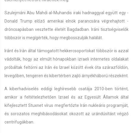
Szulejmáni Abu Mahdi al-Muhandis iraki hadnaggyal együtt egy -
Donald Trump előző amerikai elnök parancsára végrehajtott -
dróncsapásban vesztette életét Bagdadban. Iráni tisztségviselők
többször is megígérték, hogy megbosszulják halálát.
Iránt és Irán által támogatott hekkercsoportokat többször is azzal
vádolták, hogy az elmúlt hónapokban izraeli internetes oldalakat
próbáltak feltörni az Irán és Izrael között évek óta szárazföldön,
levegőben, tengeren és kibertérben zajló árnyékháború részeként.
A kiberhadviselés eddigi leghíresebb csatája 2010-ben történt,
amikor a feltételezhetően Izrael és az Egyesült Államok által
kifejlesztett Stuxnet vírus megfertőzte Irán nukleáris programját,
és sorozatos meghibásodásokat okozott az urándúsítást végző
centrifugákban.