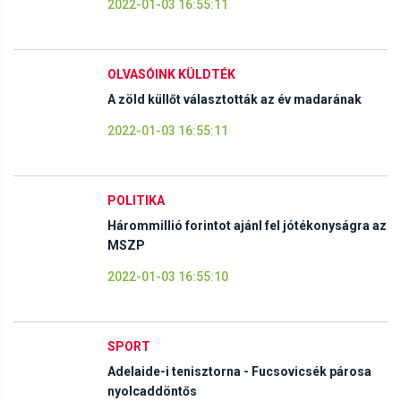
2022-01-03 16:55:11
OLVASÓINK KÜLDTÉK
A zöld küllőt választották az év madarának
2022-01-03 16:55:11
POLITIKA
Hárommillió forintot ajánl fel jótékonyságra az
MSZP
2022-01-03 16:55:10
SPORT
Adelaide-i tenisztorna - Fucsovicsék párosa
nyolcaddöntős