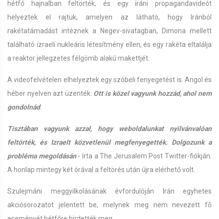
hétfő hajnalban feltörték, és egy iráni propagandavideót
helyeztek el rajtuk, amelyen az látható, hogy Iránból
rakétatámadást intéznek a Negev-sivatagban, Dimona mellett
található izraeli nukleáris létesítmény ellen, és egy rakéta eltalálja
a reaktor jellegzetes félgömb alakú makettjét.
A videofelvételen elhelyeztek egy szóbeli fenyegetést is. Angol és
héber nyelven azt üzenték:
Ott is közel vagyunk hozzád, ahol nem
gondolnád
.
Tisztában vagyunk azzal, hogy weboldalunkat nyilvánvalóan
feltörték, és Izraelt közvetlenül megfenyegették. Dolgozunk a
probléma megoldásán
- írta a The Jerusalem Post Twitter-fiókján.
A honlap mintegy két órával a feltörés után újra elérhető volt.
Szulejmáni meggyilkolásának évfordulóján Irán egyhetes
akciósorozatot jelentett be, melynek meg nem nevezett fő
eseményét hétfőre hirdették meg.