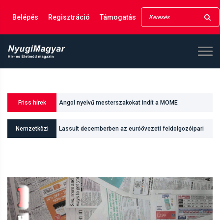
Belépés
Regisztráció
Támogatás
Friss hírek
Angol nyelvű mesterszakokat indít a MOME
Nemzetközi
Lassult decemberben az euróövezeti feldolgozóipari
teljesítmény növekedési üteme