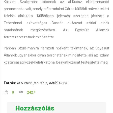
Kászim Szulejmáni tábornok az al-Kudsz elitkommandó
parancsnoka volt, amely a Forradalmi Gárda külföldi műveletekért
felelős alakulata. Különösen jelentős szerepet játszott a
Teheránnal szövetséges Bassár el-Aszad szíriai elnök
hatalmának megőrzésében. Az Egyesült Államok
terrorszervezetnek minősítette.
Iránban Szulejmánira nemzeti hősként tekintenek, az Egyesült
Államok ugyanakkor olyan terroristának minősítette, aki az iszlám
köztársaság közel-keleti katonai beavatkozását testesítette meg.
Forrás:
MTI 2022. január 3., hétfő 13:25
0
2427
Hozzászólás