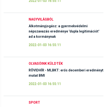
2022-01-03 16:55:11
NAGYVILÁGBÓL
Alkotmányjogász: a gyermekvédelmi
népszavazás eredménye 'dupla legitimációt'
ad a kormánynak
2022-01-03 16:55:11
OLVASÓINK KÜLDTÉK
RÖVIDHÍR - MLBKT: erős decemberi eredményt
mutat BMI
2022-01-03 16:55:11
SPORT